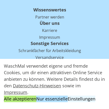
Wissenswertes
Partner werden
Über uns
Karriere
Impressum
Sonstige Services
Schrankfächer für Arbeitskleidung
Versandservice
Einsparpotentiale für Mietwäsche bei Arbeitskleidung
WaschMal verwendet eigene und fremde
Arbeitskleidung Tracking mit RFID
Cookies, um dir einen attraktiven Online Service
anbieten zu können. Weitere Details findest du in
den
Datenschutz-Hinweisen
sowie im
WaschMal GmbH 2016 – 2026
Impressum
.
Datenschutz
Alle akzeptieren
Nur essenzielle
Einstellungen
Allgemeine Geschäftsbedingungen