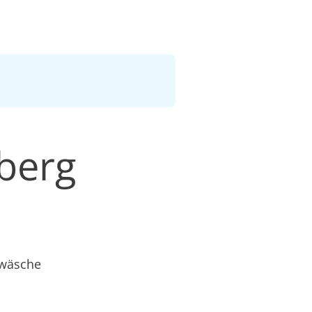
nberg
twäsche