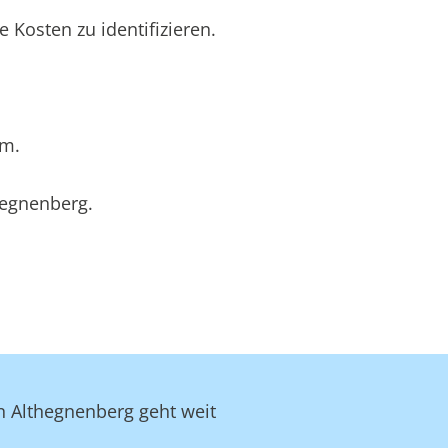
Kosten zu identifizieren.
um.
hegnenberg.
in Althegnenberg geht weit