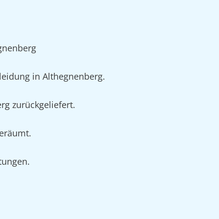
egnenberg
eidung in Althegnenberg.
g zurückgeliefert.
geräumt.
rtungen.