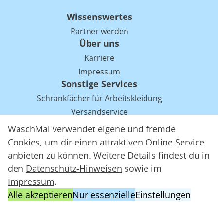
Wissenswertes
Partner werden
Über uns
Karriere
Impressum
Sonstige Services
Schrankfächer für Arbeitskleidung
Versandservice
Einsparpotentiale für Mietwäsche bei Arbeitskleidung
WaschMal verwendet eigene und fremde
Arbeitskleidung Tracking mit RFID
Cookies, um dir einen attraktiven Online Service
anbieten zu können. Weitere Details findest du in
den
Datenschutz-Hinweisen
sowie im
WaschMal GmbH 2016 – 2026
Impressum
.
Datenschutz
Alle akzeptieren
Nur essenzielle
Einstellungen
Allgemeine Geschäftsbedingungen