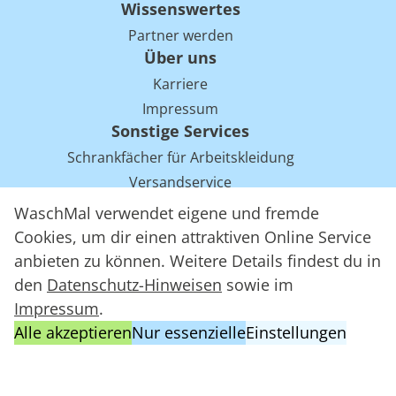
Wissenswertes
Partner werden
Über uns
Karriere
Impressum
Sonstige Services
Schrankfächer für Arbeitskleidung
Versandservice
Einsparpotentiale für Mietwäsche bei Arbeitskleidung
WaschMal verwendet eigene und fremde
Arbeitskleidung Tracking mit RFID
Cookies, um dir einen attraktiven Online Service
anbieten zu können. Weitere Details findest du in
den
Datenschutz-Hinweisen
sowie im
WaschMal GmbH 2016 – 2026
Impressum
.
Datenschutz
Alle akzeptieren
Nur essenzielle
Einstellungen
Allgemeine Geschäftsbedingungen