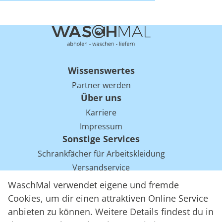
Wissenswertes
Partner werden
Über uns
Karriere
Impressum
Sonstige Services
Schrankfächer für Arbeitskleidung
Versandservice
Einsparpotentiale für Mietwäsche bei Arbeitskleidung
WaschMal verwendet eigene und fremde
Arbeitskleidung Tracking mit RFID
Cookies, um dir einen attraktiven Online Service
anbieten zu können. Weitere Details findest du in