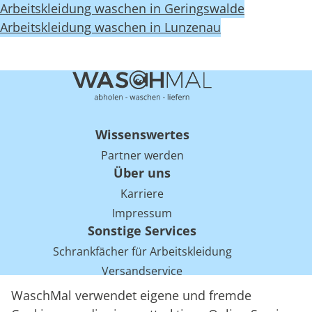
Arbeitskleidung waschen in Geringswalde
Arbeitskleidung waschen in Lunzenau
Wissenswertes
Partner werden
Über uns
Karriere
Impressum
Sonstige Services
Schrankfächer für Arbeitskleidung
Versandservice
Einsparpotentiale für Mietwäsche bei Arbeitskleidung
WaschMal verwendet eigene und fremde
Arbeitskleidung Tracking mit RFID