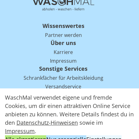
Wissenswertes
Partner werden
Über uns
Karriere
Impressum
Sonstige Services
Schrankfächer für Arbeitskleidung
Versandservice
Einsparpotentiale für Mietwäsche bei Arbeitskleidung
WaschMal verwendet eigene und fremde
Arbeitskleidung Tracking mit RFID
Cookies, um dir einen attraktiven Online Service
anbieten zu können. Weitere Details findest du in
den
Datenschutz-Hinweisen
sowie im
WaschMal GmbH 2016 – 2026
Impressum
.
Datenschutz