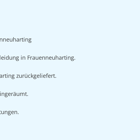
enneuharting
eidung in Frauenneuharting.
rting zurückgeliefert.
eingeräumt.
rtungen.