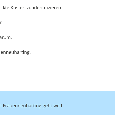
te Kosten zu identifizieren.
n.
darum.
uenneuharting.
in Frauenneuharting geht weit