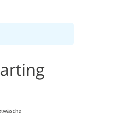
arting
ietwäsche