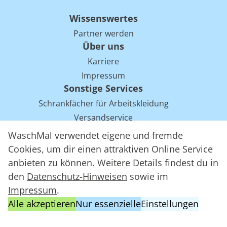
Wissenswertes
Partner werden
Über uns
Karriere
Impressum
Sonstige Services
Schrankfächer für Arbeitskleidung
Versandservice
Einsparpotentiale für Mietwäsche bei Arbeitskleidung
WaschMal verwendet eigene und fremde
Arbeitskleidung Tracking mit RFID
Cookies, um dir einen attraktiven Online Service
anbieten zu können. Weitere Details findest du in
den
Datenschutz-Hinweisen
sowie im
WaschMal GmbH 2016 – 2026
Impressum
.
Datenschutz
Alle akzeptieren
Nur essenzielle
Einstellungen
Allgemeine Geschäftsbedingungen