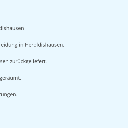
ldishausen
eidung in Heroldishausen.
sen zurückgeliefert.
ngeräumt.
rtungen.