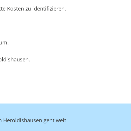
 Kosten zu identifizieren.
rum.
oldishausen.
in Heroldishausen geht weit