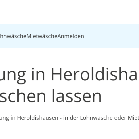
ohnwäsche
Mietwäsche
Anmelden
dung in Heroldish
schen lassen
dung in Heroldishausen - in der Lohnwäsche oder Mi