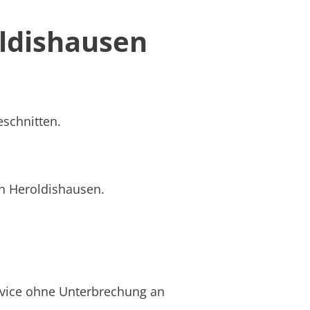
ldishausen
eschnitten.
in Heroldishausen.
rvice ohne Unterbrechung an