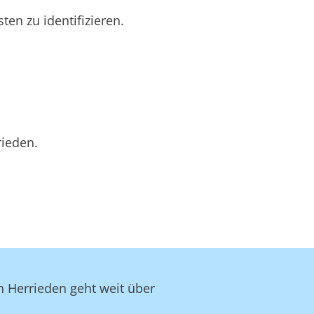
en zu identifizieren.
rieden.
n Herrieden geht weit über