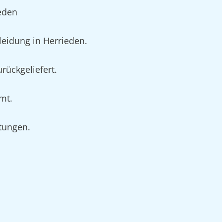
eden
eidung in Herrieden.
rückgeliefert.
mt.
rtungen.