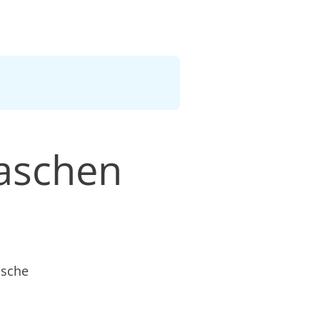
waschen
äsche