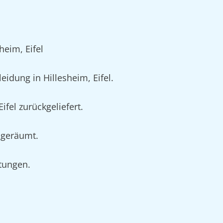
eim, Eifel
dung in Hillesheim, Eifel.
fel zurückgeliefert.
ingeräumt.
rtungen.