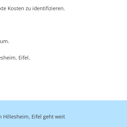
e Kosten zu identifizieren.
.
rum.
sheim, Eifel.
 Hillesheim, Eifel geht weit