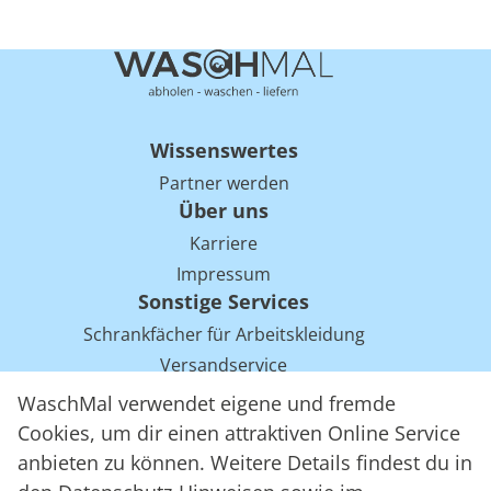
Wissenswertes
Partner werden
Über uns
Karriere
Impressum
Sonstige Services
Schrankfächer für Arbeitskleidung
Versandservice
Einsparpotentiale für Mietwäsche bei Arbeitskleidung
WaschMal verwendet eigene und fremde
Arbeitskleidung Tracking mit RFID
Cookies, um dir einen attraktiven Online Service
anbieten zu können. Weitere Details findest du in