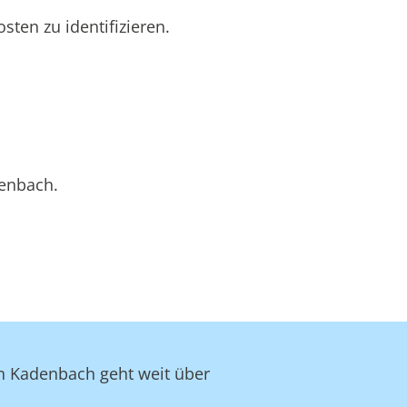
ten zu identifizieren.
denbach.
in Kadenbach geht weit über