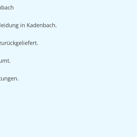
nbach
leidung in Kadenbach.
urückgeliefert.
äumt.
rtungen.