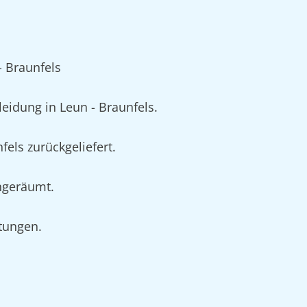
 Braunfels
idung in Leun - Braunfels.
els zurückgeliefert.
ingeräumt.
rtungen.