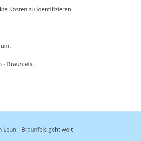
e Kosten zu identifizieren.
.
rum.
 - Braunfels.
n Leun - Braunfels geht weit