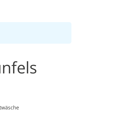
unfels
etwäsche