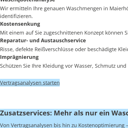
Wir ermitteln Ihre genauen Waschmengen in Maierhöf
identifizieren.
Kostensenkung
Mit einem auf Sie zugeschnittenen Konzept können Si
Reparatur- und Austauschservice
Risse, defekte Reißverschlüsse oder beschädigte Kl
Imprägnierung
Schützen Sie Ihre Kleidung vor Wasser, Schmutz und 
Vertragsanalysen starten
Zusatzservices: Mehr als nur ein Was
Von Vertragsanalysen bis hin zu Kostenoptimierung – 