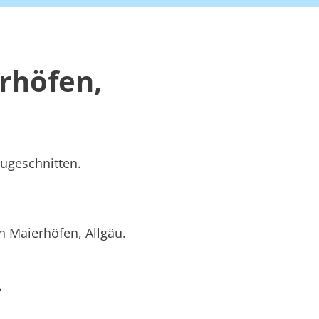
rhöfen,
zugeschnitten.
n Maierhöfen, Allgäu.
.