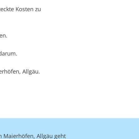
eckte Kosten zu
en.
 darum.
rhöfen, Allgäu.
n Maierhöfen, Allgäu geht