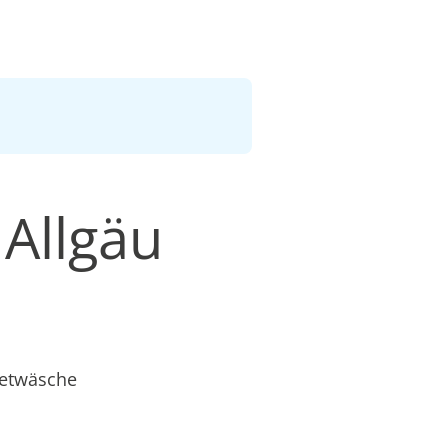
 Allgäu
ietwäsche