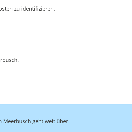
ten zu identifizieren.
erbusch.
in Meerbusch geht weit über