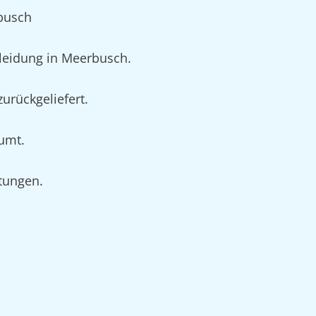
busch
leidung in Meerbusch.
urückgeliefert.
äumt.
rtungen.