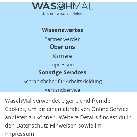
Wissenswertes
Partner werden
Über uns
Karriere
Impressum
Sonstige Services
Schrankfächer für Arbeitskleidung
Versandservice
Einsparpotentiale für Mietwäsche bei Arbeitskleidung
WaschMal verwendet eigene und fremde
Arbeitskleidung Tracking mit RFID
Cookies, um dir einen attraktiven Online Service
anbieten zu können. Weitere Details findest du in
den
Datenschutz-Hinweisen
sowie im
WaschMal GmbH 2016 – 2026
Impressum
.