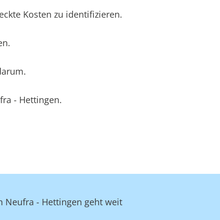
kte Kosten zu identifizieren.
en.
 darum.
ra - Hettingen.
n Neufra - Hettingen geht weit