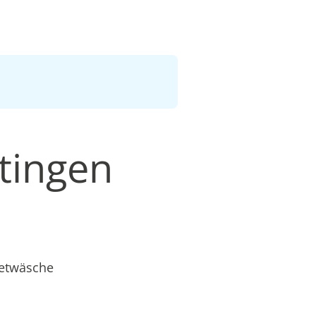
ttingen
ietwäsche