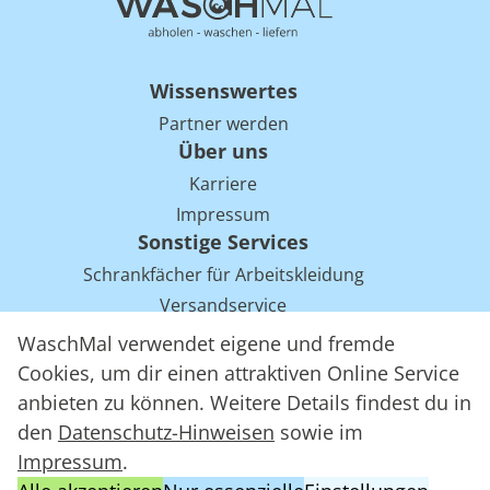
Wissenswertes
Partner werden
Über uns
Karriere
Impressum
Sonstige Services
Schrankfächer für Arbeitskleidung
Versandservice
Einsparpotentiale für Mietwäsche bei Arbeitskleidung
WaschMal verwendet eigene und fremde
Arbeitskleidung Tracking mit RFID
Cookies, um dir einen attraktiven Online Service
anbieten zu können. Weitere Details findest du in
den
Datenschutz-Hinweisen
sowie im
WaschMal GmbH 2016 – 2026
Impressum
.
Datenschutz