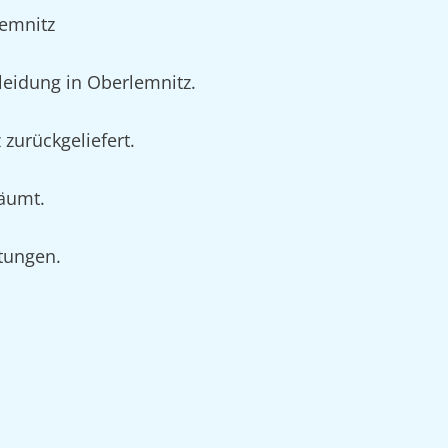
lemnitz
eidung in Oberlemnitz.
zurückgeliefert.
räumt.
rtungen.