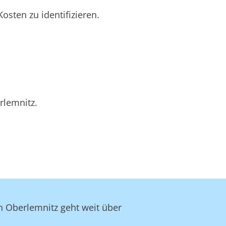
sten zu identifizieren.
.
rlemnitz.
in Oberlemnitz geht weit über