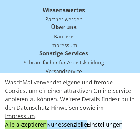
Wissenswertes
Partner werden
Über uns
Karriere
Impressum
Sonstige Services
Schrankfächer für Arbeitskleidung
Versandservice
Einsparpotentiale für Mietwäsche bei Arbeitskleidung
WaschMal verwendet eigene und fremde
Arbeitskleidung Tracking mit RFID
Cookies, um dir einen attraktiven Online Service
anbieten zu können. Weitere Details findest du in
den
Datenschutz-Hinweisen
sowie im
WaschMal GmbH 2016 – 2026
Impressum
.
Datenschutz
Alle akzeptieren
Nur essenzielle
Einstellungen
Allgemeine Geschäftsbedingungen