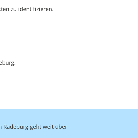
n zu identifizieren.
eburg.
in Radeburg geht weit über