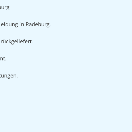
burg
eidung in Radeburg.
ückgeliefert.
mt.
rtungen.