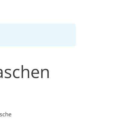
aschen
äsche