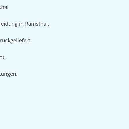
thal
eidung in Ramsthal.
ückgeliefert.
mt.
rtungen.