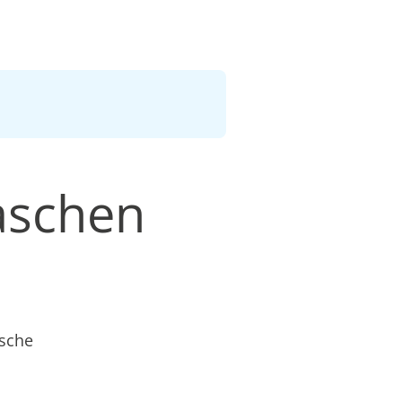
aschen
äsche