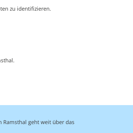
n zu identifizieren.
sthal.
in Ramsthal geht weit über das