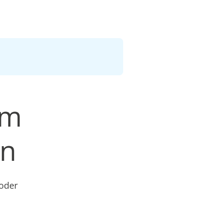
am
en
 oder