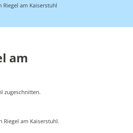
n Riegel am Kaiserstuhl
el am
hl zugeschnitten.
n Riegel am Kaiserstuhl.