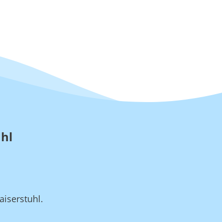
uhl
iserstuhl.