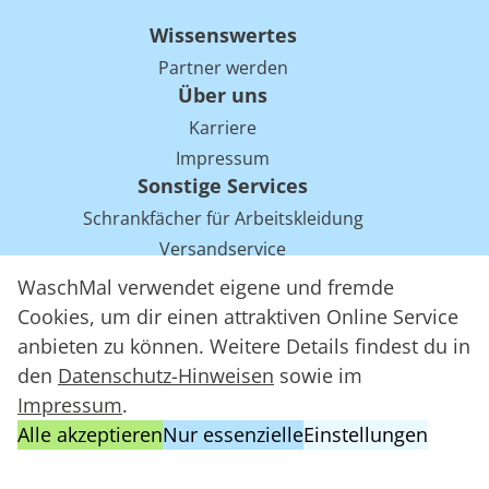
Wissenswertes
Partner werden
Über uns
Karriere
Impressum
Sonstige Services
Schrankfächer für Arbeitskleidung
Versandservice
Einsparpotentiale für Mietwäsche bei Arbeitskleidung
WaschMal verwendet eigene und fremde
Arbeitskleidung Tracking mit RFID
Cookies, um dir einen attraktiven Online Service
anbieten zu können. Weitere Details findest du in
den
Datenschutz-Hinweisen
sowie im
WaschMal GmbH 2016 – 2026
Impressum
.
Datenschutz
Alle akzeptieren
Nur essenzielle
Einstellungen
Allgemeine Geschäftsbedingungen