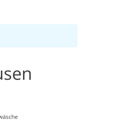
usen
twäsche