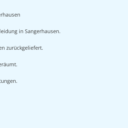
erhausen
leidung in Sangerhausen.
n zurückgeliefert.
geräumt.
rtungen.