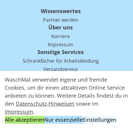
Wissenswertes
Partner werden
Über uns
Karriere
Impressum
Sonstige Services
Schrankfächer für Arbeitskleidung
Versandservice
Einsparpotentiale für Mietwäsche bei Arbeitskleidung
WaschMal verwendet eigene und fremde
Arbeitskleidung Tracking mit RFID
Cookies, um dir einen attraktiven Online Service
anbieten zu können. Weitere Details findest du in
den
Datenschutz-Hinweisen
sowie im
WaschMal GmbH 2016 – 2026
Impressum
.
Datenschutz
Alle akzeptieren
Nur essenzielle
Einstellungen
Allgemeine Geschäftsbedingungen