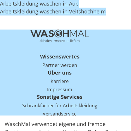
Arbeitskleidung waschen in Aub
Arbeitskleidung waschen in Veitshöchheim
Wissenswertes
Partner werden
Über uns
Karriere
Impressum
Sonstige Services
Schrankfächer für Arbeitskleidung
Versandservice
Einsparpotentiale für Mietwäsche bei Arbeitskleidung
WaschMal verwendet eigene und fremde
Arbeitskleidung Tracking mit RFID