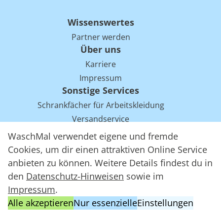
Wissenswertes
Partner werden
Über uns
Karriere
Impressum
Sonstige Services
Schrankfächer für Arbeitskleidung
Versandservice
Einsparpotentiale für Mietwäsche bei Arbeitskleidung
WaschMal verwendet eigene und fremde
Arbeitskleidung Tracking mit RFID
Cookies, um dir einen attraktiven Online Service
anbieten zu können. Weitere Details findest du in
den
Datenschutz-Hinweisen
sowie im
WaschMal GmbH 2016 – 2026
Impressum
.
Datenschutz
Alle akzeptieren
Nur essenzielle
Einstellungen
Allgemeine Geschäftsbedingungen