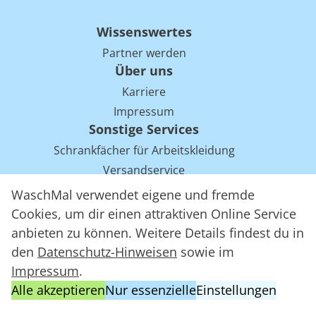
Wissenswertes
Partner werden
Über uns
Karriere
Impressum
Sonstige Services
Schrankfächer für Arbeitskleidung
Versandservice
Einsparpotentiale für Mietwäsche bei Arbeitskleidung
WaschMal verwendet eigene und fremde
Arbeitskleidung Tracking mit RFID
Cookies, um dir einen attraktiven Online Service
anbieten zu können. Weitere Details findest du in
den
Datenschutz-Hinweisen
sowie im
WaschMal GmbH 2016 – 2026
Impressum
.
Datenschutz
Alle akzeptieren
Nur essenzielle
Einstellungen
Allgemeine Geschäftsbedingungen