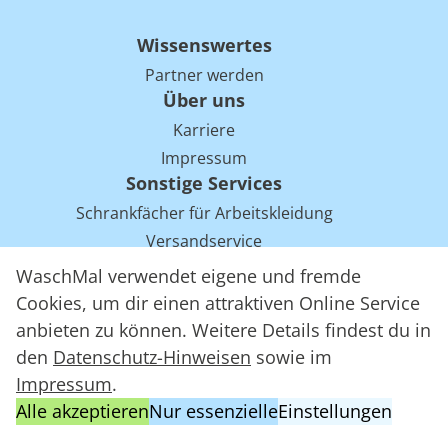
Wissenswertes
Partner werden
Über uns
Karriere
Impressum
Sonstige Services
Schrankfächer für Arbeitskleidung
Versandservice
Einsparpotentiale für Mietwäsche bei Arbeitskleidung
WaschMal verwendet eigene und fremde
Arbeitskleidung Tracking mit RFID
Cookies, um dir einen attraktiven Online Service
anbieten zu können. Weitere Details findest du in
den
Datenschutz-Hinweisen
sowie im
WaschMal GmbH 2016 – 2026
Impressum
.
Datenschutz
Alle akzeptieren
Nur essenzielle
Einstellungen
Allgemeine Geschäftsbedingungen