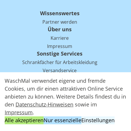
Wissenswertes
Partner werden
Über uns
Karriere
Impressum
Sonstige Services
Schrankfächer für Arbeitskleidung
Versandservice
Einsparpotentiale für Mietwäsche bei Arbeitskleidung
WaschMal verwendet eigene und fremde
Arbeitskleidung Tracking mit RFID
Cookies, um dir einen attraktiven Online Service
anbieten zu können. Weitere Details findest du in
den
Datenschutz-Hinweisen
sowie im
WaschMal GmbH 2016 – 2026
Impressum
.
Datenschutz
Alle akzeptieren
Nur essenzielle
Einstellungen
Allgemeine Geschäftsbedingungen