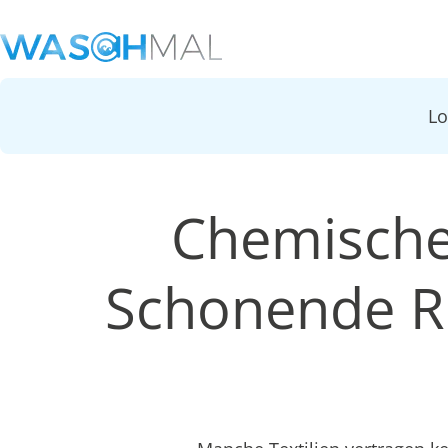
L
Chemische 
Schonende Re