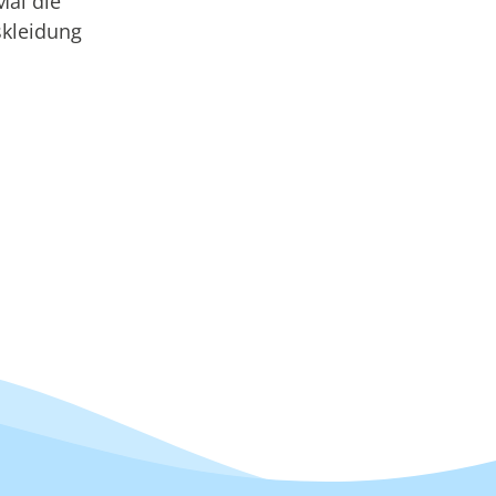
Mal die
skleidung