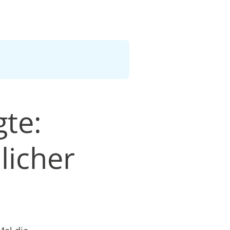
gte:
licher