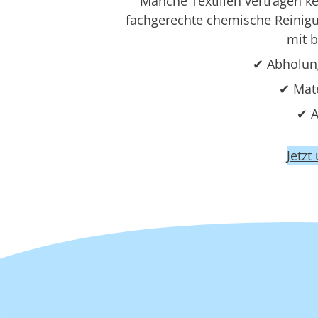
Manche Textilien vertragen 
fachgerechte chemische Reinigun
mit 
✔ Abholun
✔ Mat
✔ A
Jetzt