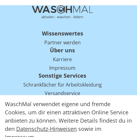
Wissenswertes
Partner werden
Über uns
Karriere
Impressum
Sonstige Services
Schrankfächer für Arbeitskleidung
Versandservice
Einsparpotentiale für Mietwäsche bei Arbeitskleidung
WaschMal verwendet eigene und fremde
Arbeitskleidung Tracking mit RFID
Cookies, um dir einen attraktiven Online Service
anbieten zu können. Weitere Details findest du in
den
Datenschutz-Hinweisen
sowie im
WaschMal GmbH 2016 – 2026