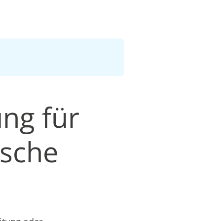
ng für
äsche