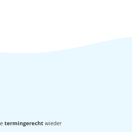
ie
termingerecht
wieder