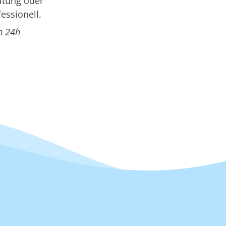
itung oder
essionell.
n 24h