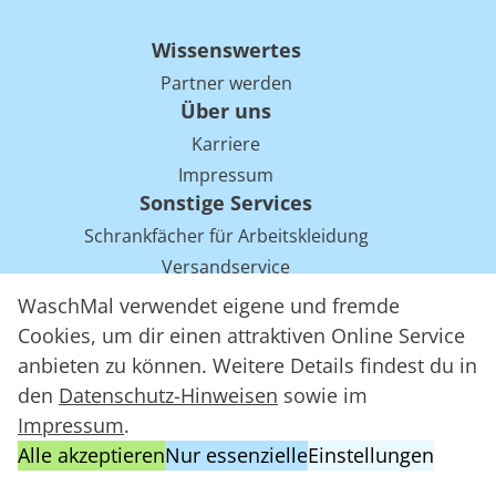
Wissenswertes
Partner werden
Über uns
Karriere
Impressum
Sonstige Services
Schrankfächer für Arbeitskleidung
Versandservice
Einsparpotentiale für Mietwäsche bei Arbeitskleidung
WaschMal verwendet eigene und fremde
Arbeitskleidung Tracking mit RFID
Cookies, um dir einen attraktiven Online Service
anbieten zu können. Weitere Details findest du in
den
Datenschutz-Hinweisen
sowie im
WaschMal GmbH 2016 – 2026
Impressum
.
Datenschutz
Alle akzeptieren
Nur essenzielle
Einstellungen
Allgemeine Geschäftsbedingungen