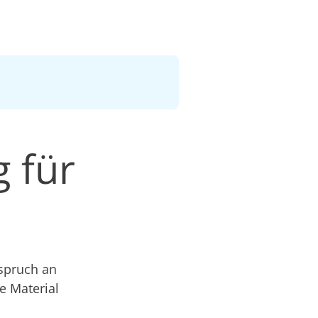
g für
spruch an
e Material