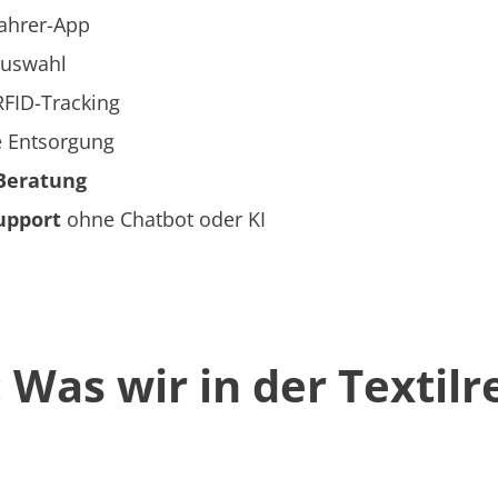
Fahrer-App
auswahl
FID-Tracking
e Entsorgung
Beratung
upport
ohne Chatbot oder KI
Was wir in der Textilr