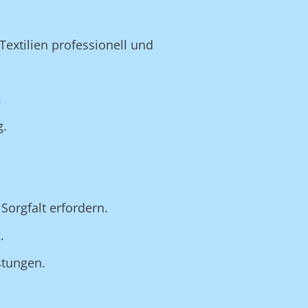
extilien professionell und
.
g.
Sorgfalt erfordern.
.
stungen.