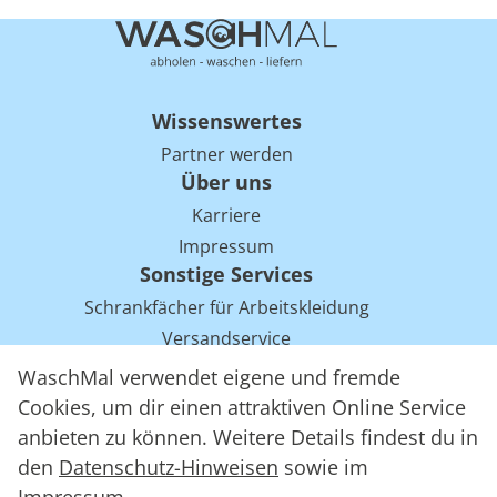
Wissenswertes
Partner werden
Über uns
Karriere
Impressum
Sonstige Services
Schrankfächer für Arbeitskleidung
Versandservice
Einsparpotentiale für Mietwäsche bei Arbeitskleidung
WaschMal verwendet eigene und fremde
Arbeitskleidung Tracking mit RFID
Cookies, um dir einen attraktiven Online Service
anbieten zu können. Weitere Details findest du in
den
Datenschutz-Hinweisen
sowie im
WaschMal GmbH 2016 – 2026