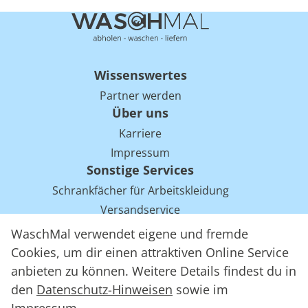
Wissenswertes
Partner werden
Über uns
Karriere
Impressum
Sonstige Services
Schrankfächer für Arbeitskleidung
Versandservice
Einsparpotentiale für Mietwäsche bei Arbeitskleidung
WaschMal verwendet eigene und fremde
Arbeitskleidung Tracking mit RFID
Cookies, um dir einen attraktiven Online Service
anbieten zu können. Weitere Details findest du in
den
Datenschutz-Hinweisen
sowie im
WaschMal GmbH 2016 – 2026