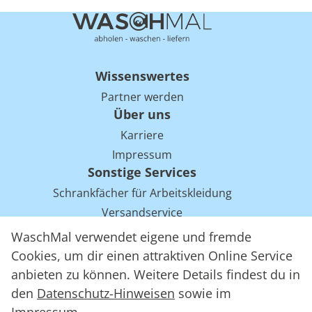
Wissenswertes
Partner werden
Über uns
Karriere
Impressum
Sonstige Services
Schrankfächer für Arbeitskleidung
Versandservice
Einsparpotentiale für Mietwäsche bei Arbeitskleidung
WaschMal verwendet eigene und fremde
Arbeitskleidung Tracking mit RFID
Cookies, um dir einen attraktiven Online Service
anbieten zu können. Weitere Details findest du in
den
Datenschutz-Hinweisen
sowie im
WaschMal GmbH 2016 – 2026