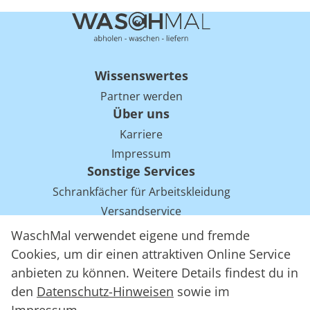
Wissenswertes
Partner werden
Über uns
Karriere
Impressum
Sonstige Services
Schrankfächer für Arbeitskleidung
Versandservice
Einsparpotentiale für Mietwäsche bei Arbeitskleidung
WaschMal verwendet eigene und fremde
Arbeitskleidung Tracking mit RFID
Cookies, um dir einen attraktiven Online Service
anbieten zu können. Weitere Details findest du in
den
Datenschutz-Hinweisen
sowie im
WaschMal GmbH 2016 – 2026