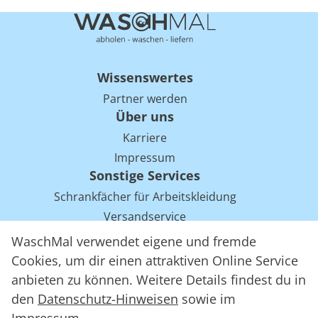
Wissenswertes
Partner werden
Über uns
Karriere
Impressum
Sonstige Services
Schrankfächer für Arbeitskleidung
Versandservice
Einsparpotentiale für Mietwäsche bei Arbeitskleidung
WaschMal verwendet eigene und fremde
Arbeitskleidung Tracking mit RFID
Cookies, um dir einen attraktiven Online Service
anbieten zu können. Weitere Details findest du in
den
Datenschutz-Hinweisen
sowie im
WaschMal GmbH 2016 – 2026