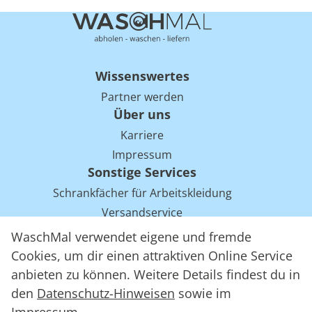
Wissenswertes
Partner werden
Über uns
Karriere
Impressum
Sonstige Services
Schrankfächer für Arbeitskleidung
Versandservice
Einsparpotentiale für Mietwäsche bei Arbeitskleidung
WaschMal verwendet eigene und fremde
Arbeitskleidung Tracking mit RFID
Cookies, um dir einen attraktiven Online Service
anbieten zu können. Weitere Details findest du in
den
Datenschutz-Hinweisen
sowie im
WaschMal GmbH 2016 – 2026