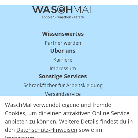
Wissenswertes
Partner werden
Über uns
Karriere
Impressum
Sonstige Services
Schrankfächer für Arbeitskleidung
Versandservice
Einsparpotentiale für Mietwäsche bei Arbeitskleidung
WaschMal verwendet eigene und fremde
Arbeitskleidung Tracking mit RFID
Cookies, um dir einen attraktiven Online Service
anbieten zu können. Weitere Details findest du in
den
Datenschutz-Hinweisen
sowie im
WaschMal GmbH 2016 – 2026