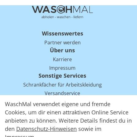
Wissenswertes
Partner werden
Über uns
Karriere
Impressum
Sonstige Services
Schrankfächer für Arbeitskleidung
Versandservice
Einsparpotentiale für Mietwäsche bei Arbeitskleidung
WaschMal verwendet eigene und fremde
Arbeitskleidung Tracking mit RFID
Cookies, um dir einen attraktiven Online Service
anbieten zu können. Weitere Details findest du in
den
Datenschutz-Hinweisen
sowie im
WaschMal GmbH 2016 – 2026