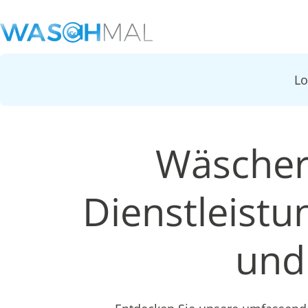
L
Wäschere
Dienstleist
und