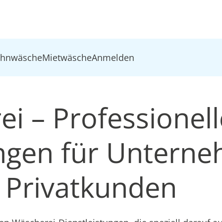
ohnwäsche
Mietwäsche
Anmelden
i – Professionell
ungen für Untern
 Privatkunden