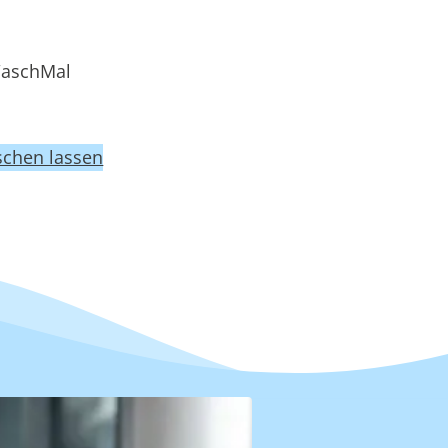
WaschMal
chen lassen