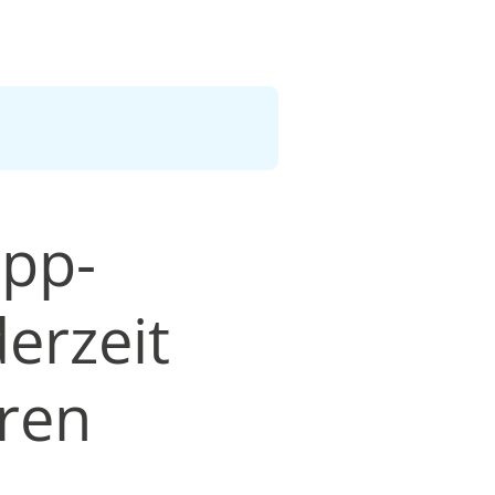
opp-
erzeit
ren