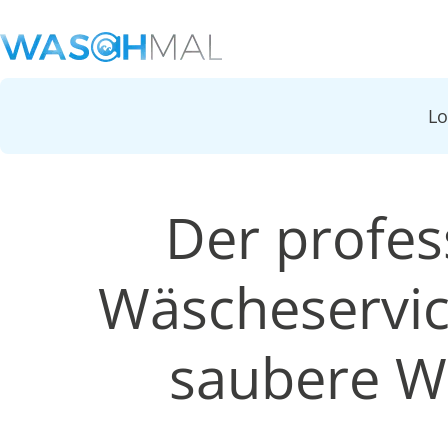
L
Der profes
Wäscheservic
saubere W