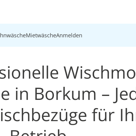
ohnwäsche
Mietwäsche
Anmelden
sionelle Wischm
e in Borkum – Jed
ischbezüge für Ih
Betrieb