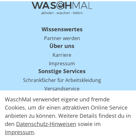
Wissenswertes
Partner werden
Über uns
Karriere
Impressum
Sonstige Services
Schrankfächer für Arbeitskleidung
Versandservice
Einsparpotentiale für Mietwäsche bei Arbeitskleidung
WaschMal verwendet eigene und fremde
Arbeitskleidung Tracking mit RFID
Cookies, um dir einen attraktiven Online Service
anbieten zu können. Weitere Details findest du in
den
Datenschutz-Hinweisen
sowie im
WaschMal GmbH 2016 – 2026
Impressum
.