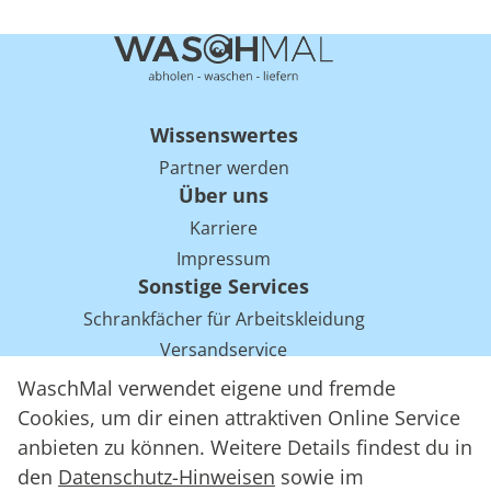
Wissenswertes
Partner werden
Über uns
Karriere
Impressum
Sonstige Services
Schrankfächer für Arbeitskleidung
Versandservice
Einsparpotentiale für Mietwäsche bei Arbeitskleidung
WaschMal verwendet eigene und fremde
Arbeitskleidung Tracking mit RFID
Cookies, um dir einen attraktiven Online Service
anbieten zu können. Weitere Details findest du in
den
Datenschutz-Hinweisen
sowie im
WaschMal GmbH 2016 – 2026